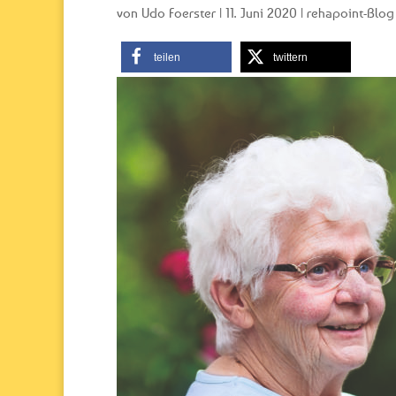
von
Udo Foerster
|
11. Juni 2020
|
rehapoint-Blog
teilen
twittern