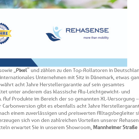
sowie „
Pixel
“ und zählen zu den Top-Rollatoren in Deutschlan
n internationales Unternehmen mit Sitz in Dänemark, etwas ga
währt acht Jahre Herstellergarantie auf sein gesamtes
ltet unter anderem das klassische Alu-Leichtgewicht- und
 Auf Produkte im Bereich der so genannten XL-Versorgung –
er Carbonversion gibt es ebenfalls acht Jahre Herstellergarant
e nach einem zuverlässigen und preiswerten Alltagsbegleiter s
erzeugen sich von den zahlreichen Vorteilen unserer Rehasen
itteln erwartet Sie in unserem Showroom,
Mannheimer Straße 