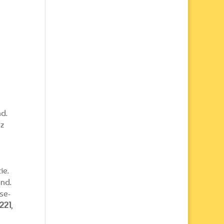
d.
nz
ie.
ind.
se-
221
,