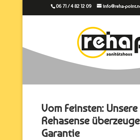
06 71 / 4 82 12 09
info@reha-point.n
Vom Feinsten: Unsere
Rehasense überzeugen 
Garantie