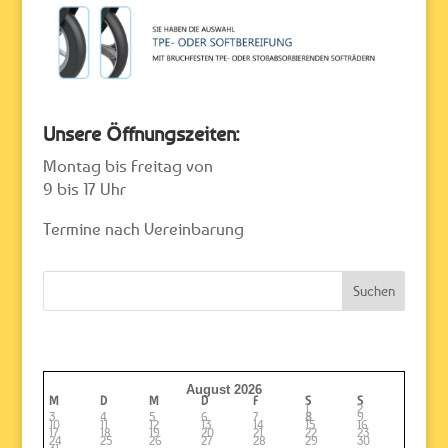
Unsere Öffnungszeiten:
Montag bis Freitag von
9 bis 17 Uhr
Termine nach Vereinbarung
August 2026
M
D
M
D
F
S
S
1
2
3
4
5
6
7
8
9
10
11
12
13
14
15
16
17
18
19
20
21
22
23
24
25
26
27
28
29
30