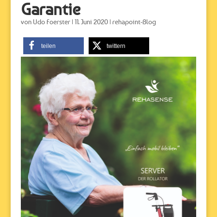
Garantie
von
Udo Foerster
|
11. Juni 2020
|
rehapoint-Blog
teilen
twittern